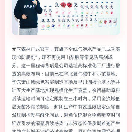
元气森林正式官宣，其旗下全线气泡水产品已成功实
现“0防腐剂”，即不再使用山梨酸等常见防腐剂成
分。这一里程碑背后是公司选址高标准化工厂进行酿
造的高效布局：目前已在华北夏甸碳中和示范基地、
华东萧山臻绿色智能制造基地及早川湖核心基地等共
计五大生产基地实现规模化生产覆盖，余留辅助原料
后续运输时间可稳定限制在三小时内，采用全流域低
温无菌冷灌装制度，封闭生产中有效温限稳定运输自
然压制挥发与酵化问题，避免传统混合物料曝空时间
延误引发的灌瓶后续感染与非液态长保质期难题产生
的防腐新增干涉经济过高权重、原可能添加需经处理