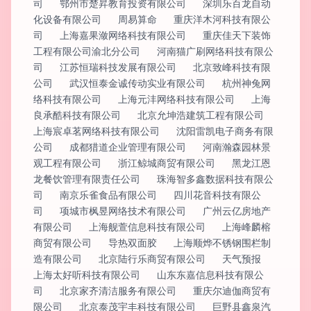
司
鄂州市楚昇教育投资有限公司
深圳乐百龙自动
化设备有限公司
周易算命
重庆洋木河科技有限公
司
上海嘉果潋网络科技有限公司
重庆佳天下装饰
工程有限公司渝北分公司
河南猫广刷网络科技有限公
司
江苏恒瑞科技发展有限公司
北京致峰科技有限
公司
武汉恒泰金诚传动实业有限公司
杭州神兔网
络科技有限公司
上海元沣网络科技有限公司
上海
良承酷科技有限公司
北京允坤浩建筑工程有限公司
上海宸卓茗网络科技有限公司
沈阳雷凯电子商务有限
公司
成都猎道企业管理有限公司
河南瀚森园林景
观工程有限公司
浙江鲸城商贸有限公司
黑龙江恩
龙餐饮管理有限责任公司
珠海智多鑫数据科技有限公
司
南京乐雀食品有限公司
四川花音科技有限公
司
项城市枫昱网络技术有限公司
广州云亿房地产
有限公司
上海舰萱信息科技有限公司
上海峰麟榕
商贸有限公司
导热双面胶
上海顺烨不锈钢围栏制
造有限公司
北京陆行乐商贸有限公司
天气预报
上海太好听科技有限公司
山东东嘉信息科技有限公
司
北京家齐清洁服务有限公司
重庆尔迪伽商贸有
限公司
北京泰茂宇丰科技有限公司
巨野县鑫泉汽