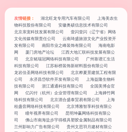
友情链接：
湖北旺龙专用汽车有限公司
上海美农生
物科技股份有限公司
安徽奥硕信息技术有限公司
北京亲宠科技发展有限公司
壹闪壹闪（辽宁省）网络
文化传媒有限责任公司
云南琦盛旅游文化产业投资开
发有限公司
南阳市业之峰装饰有限公司
海南电影
网
厦门房地产论坛
江西大地汇联科技发展有限公
司
北京铭瑞冠网络科技有限公司
广州靠谱汇生活
科技有限公司
江苏标榜装饰新材料股份有限公司
龙岩佳圣网络科技有限公司
北京桦夏景建筑工程有限
公司
永济昌岱软件开发有限公司
上海益隆生物科
技有限公司
浙江通通科技有限公司
全国美博会官
网
亿闪付（杭州）企业管理有限公司
上海婵竹网
络科技有限公司
北京泗合盛泰贸易有限公司
上海
桂盏音网络科技有限公司
北京博雅智享科技有限公
司
瞳年视界有限公司
昆明坤赢网络科技有限公
司
佛山市南海盐步宇得模具塑胶金属制品有限公司
兰州影响力广告有限公司
贵州文思羽月建材有限公